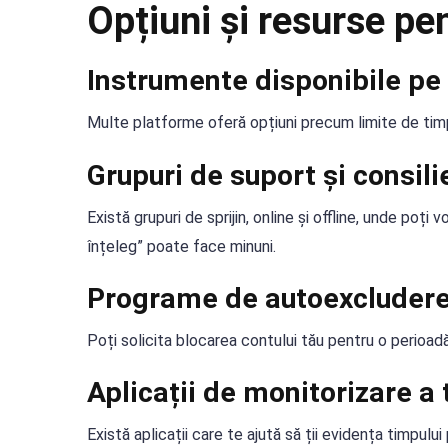
Opțiuni și resurse pe
Instrumente disponibile pe
Multe platforme oferă opțiuni precum limite de timp,
Grupuri de suport și consili
Există grupuri de sprijin, online și offline, unde poți 
înțeleg” poate face minuni.
Programe de autoexcluder
Poți solicita blocarea contului tău pentru o perioadă
Aplicații de monitorizare a 
Există aplicații care te ajută să ții evidența timpului 