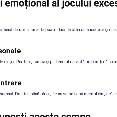
i emoțional al jocului exce
e
ontinuă de stres. Iar asta poate duce la stări de anxietate și chia
rsonale
 din jur. Prietenii, familia și partenerul de viață pot simți că nu m
ntrare
nul. Fie stau până târziu, fie nu se pot opri mental din „joc”, ch
cunoști aceste semne