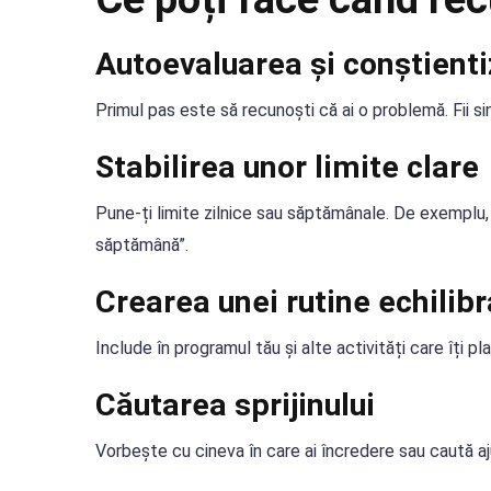
Autoevaluarea și conștient
Primul pas este să recunoști că ai o problemă. Fii si
Stabilirea unor limite clare
Pune-ți limite zilnice sau săptămânale. De exemplu, 
săptămână”.
Crearea unei rutine echilib
Include în programul tău și alte activități care îți pla
Căutarea sprijinului
Vorbește cu cineva în care ai încredere sau caută aju