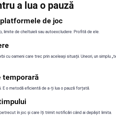
ntru a lua o pauză
 platformele de joc
 limite de cheltuieli sau autoexcludere. Profită de ele.
ere
vorbi cu oameni care trec prin aceleași situații. Uneori, un simplu „t
e temporară
. E o metodă eficientă de a-ți lua o pauză forțată.
timpului
petrecut în joc și care îți trimit notificări când ai depășit limita.