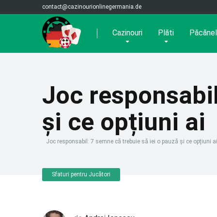
contact@cazinourionlinegermania.de
Cazinouri
Plăti
Păcăne
Joc responsabil
și ce opțiuni ai
Joc responsabil: 7 semne că trebuie să iei o pauză și ce opțiuni a
Sfaturi pentru Jucători