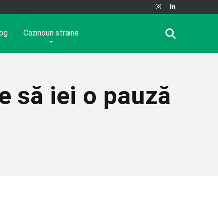
og
Cazinouri straine
e să iei o pauză