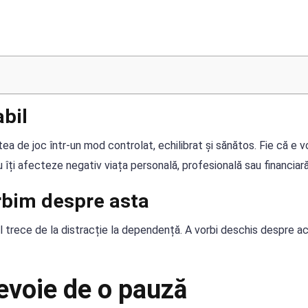
bil
ea de joc într-un mod controlat, echilibrat și sănătos. Fie că e 
u îți afecteze negativ viața personală, profesională sau financiară
rbim despre asta
l trece de la distracție la dependență. A vorbi deschis despre a
evoie de o pauză